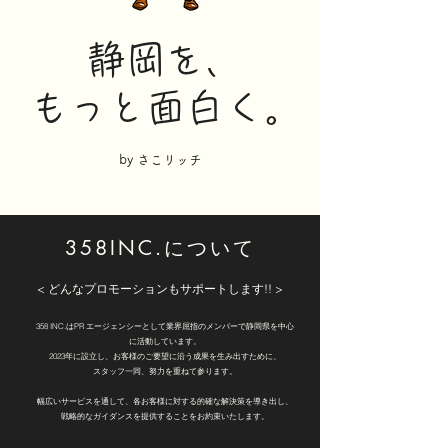
​静岡を、
もっと面白く。
​by さこリッチ
358INC.について
< どんなプロモーションもサポートします!! >
358 INC.はPR エージェンシーとして業界屈指のメンバーで静岡県を中心
に活動しています。
2023年に設立し、お客様のご要望に沿う成果を生み出すために、
スタッフ一同、努力を重ねて参ります。
幅広いサービスを通して、各お客様に対する的確な解決策を導き出し、
戦略的なガイダンスを提供することをお約束いたします。